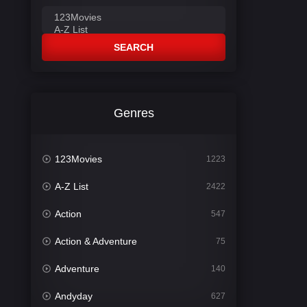
SEARCH
Genres
123Movies
1223
A-Z List
2422
Action
547
Action & Adventure
75
Adventure
140
Andyday
627