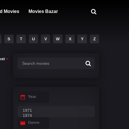
d Movies
Movies Bazar
S
T
U
V
W
X
Y
Z
est
Year
Genre